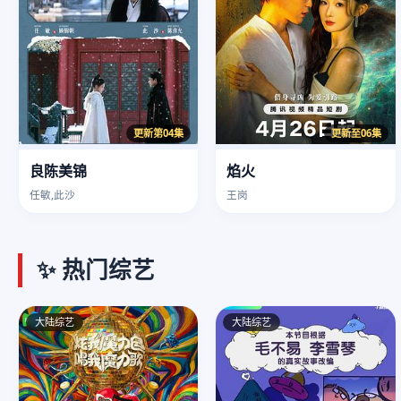
更新第04集
更新至06集
良陈美锦
焰火
任敏,此沙
王岗
✨ 热门综艺
大陆综艺
大陆综艺