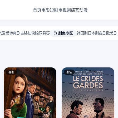
首页
电影
短剧
电视剧
综艺
动漫
恋爱
反转爽剧
古装仙侠
脑洞悬疑
📺 剧集专区
韩国剧
日本剧
泰剧
欧美剧
喜剧
剧情