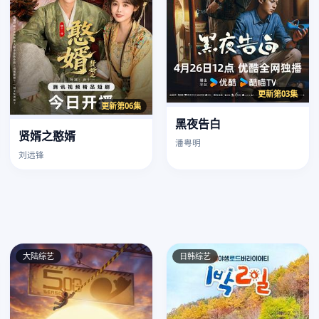
更新第03集
更新第06集
黑夜告白
贤婿之憨婿
潘粤明
刘远锋
大陆综艺
日韩综艺