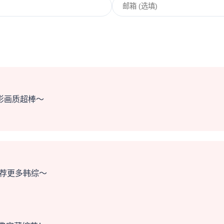
影画质超棒～
推荐更多韩综～