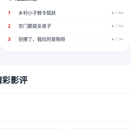
1
乡村小子敕令狐妖
🔥 1.8w
2
宗门都是女弟子
🔥 1.5w
3
别撩了，我捡的是狗呀
🔥 1.3w
的精彩影评