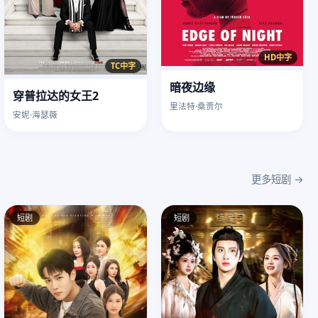
HD中字
TC中字
暗夜边缘
穿普拉达的女王2
里法特·桑贾尔
安妮·海瑟薇
更多短剧 →
短剧
短剧