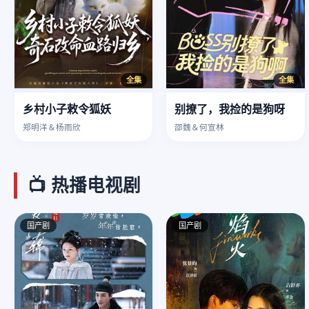
全集
全集
乡村小子敕令狐妖
别撩了，我捡的是狗呀
郑明洋＆杨雨欣
邵魏＆何宣林
📺 热播电视剧
国产剧
国产剧