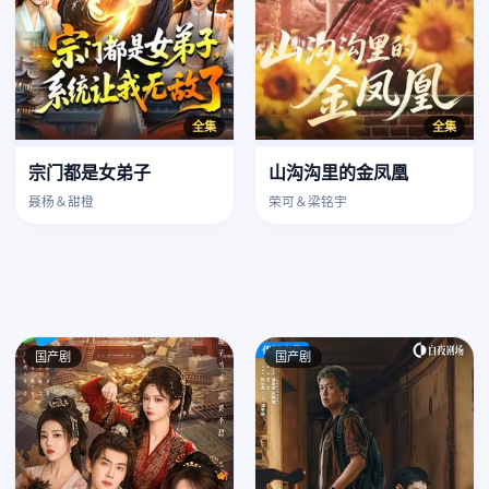
全集
全集
宗门都是女弟子
山沟沟里的金凤凰
聂杨＆甜橙
荣可＆梁铭宇
国产剧
国产剧