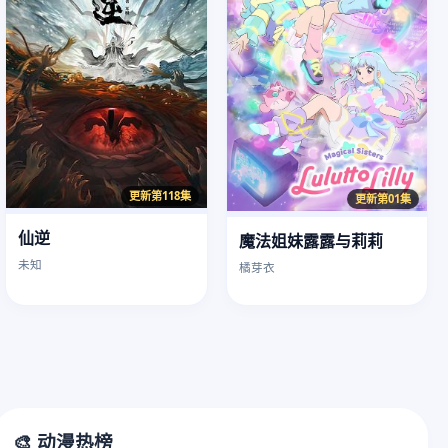
更新第118集
更新第01集
仙逆
魔法姐妹露露与莉莉
未知
橘芽衣
🎨 动漫热榜