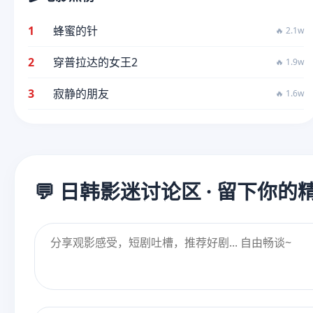
1
蜂蜜的针
🔥 2.1w
2
穿普拉达的女王2
🔥 1.9w
3
寂静的朋友
🔥 1.6w
💬 日韩影迷讨论区 · 留下你