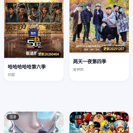
更新20251207
更新20260404
两天一夜第四季
哈哈哈哈哈第六季
金钟民
邓超
国漫
日漫