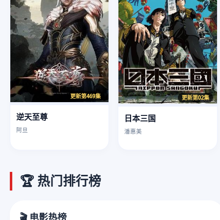
更新第469集
更新第02集
逆天至尊
日本三国
阿旦
潘惠美
🏆 热门排行榜
🎬 电影热榜