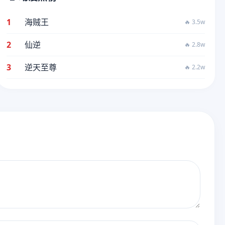
1
海贼王
🔥 3.5w
2
仙逆
🔥 2.8w
3
逆天至尊
🔥 2.2w