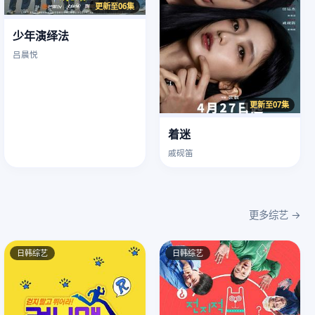
更新至06集
少年演绎法
吕晨悦
更新至07集
着迷
戚砚笛
更多综艺 →
日韩综艺
日韩综艺