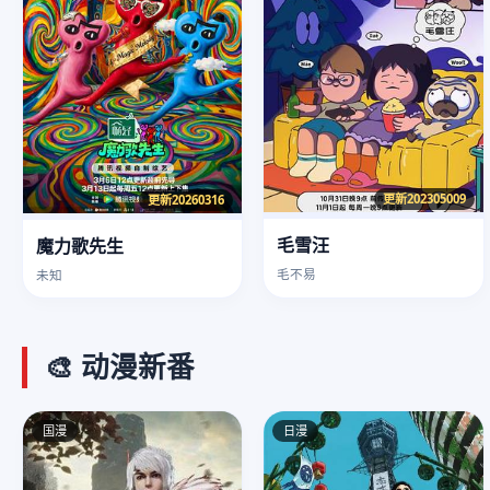
更新202305009
更新20260316
毛雪汪
魔力歌先生
毛不易
未知
🎨 动漫新番
国漫
日漫