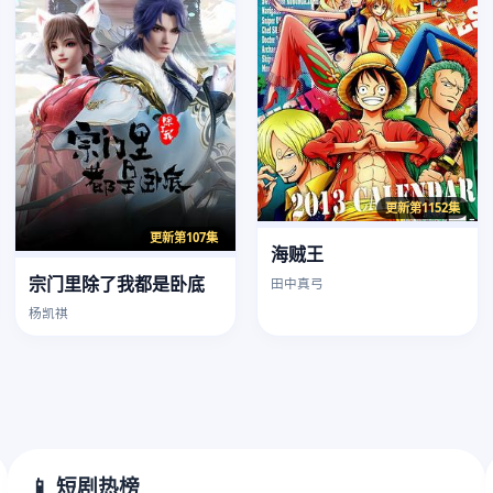
更新第1152集
更新第107集
海贼王
宗门里除了我都是卧底
田中真弓
杨凯祺
📱 短剧热榜