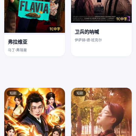
TC中字
TC中字
卫兵的呐喊
伊萨赫·德·班克尔
弗拉维亚
马丁·弗瑞曼
短剧
短剧