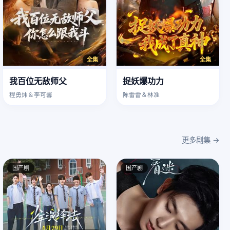
全集
全集
我百位无敌师父
捉妖爆功力
程勇炜＆李可馨
陈雷雷＆林准
更多剧集 →
国产剧
国产剧