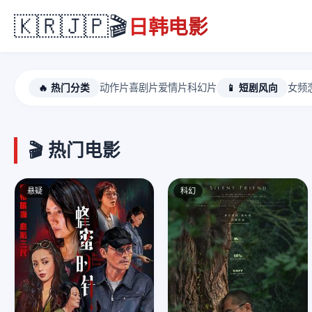
🇰🇷🇯🇵🎬
日韩电影
🔥 热门分类
动作片
喜剧片
爱情片
科幻片
📱 短剧风向
女频
🎬 热门电影
悬疑
科幻