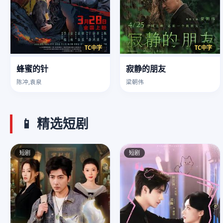
TC中字
TC中字
蜂蜜的针
寂静的朋友
陈冲,袁泉
梁朝伟
📱 精选短剧
短剧
短剧